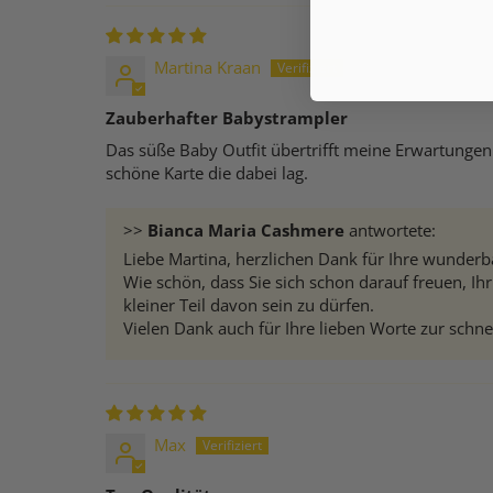
Martina Kraan
Zauberhafter Babystrampler
Das süße Baby Outfit übertrifft meine Erwartungen.
schöne Karte die dabei lag.
>>
Bianca Maria Cashmere
antwortete:
Liebe Martina, herzlichen Dank für Ihre wunderba
Wie schön, dass Sie sich schon darauf freuen, 
kleiner Teil davon sein zu dürfen.
Vielen Dank auch für Ihre lieben Worte zur schne
Max