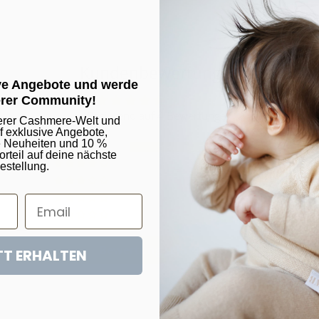
Kundenbewertungen
ive Angebote und werde
erer Community!
5.00 von 5
Basierend auf 4 Bewertungen
erer Cashmere-Welt und
uf exklusive Angebote,
e Neuheiten und 10 %
4
teil auf deine nächste
0
estellung.
0
0
0
Bewertung schreiben
T ERHALTEN