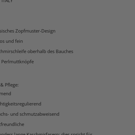
 ITALY
ssisches Zopfmuster-Design
los und fein
chmirschleife oberhalb des Bauches
e Perlmuttknöpfe
 & Pflege:
mend
htigkeitsregulierend
uchs- und schmutzabweisend
tfreundliche
nders lange Kaschmirfasern; dies spricht für