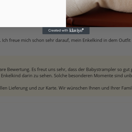
 Ich freue mich schon sehr darauf, mein Enkelkind in dem Outfit 
re Bewertung. Es freut uns sehr, dass der Babystrampler so gut g
Ihr Enkelkind darin zu sehen. Solche besonderen Momente sind un
llen Lieferung und zur Karte. Wir wünschen Ihnen und Ihrer Famil