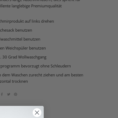
llente langlebige Premiumqualität
chmirprodukt auf links drehen
chesack benutzen
lwaschmittel benutzen
nen Weichspüler benutzen
. 30 Grad Wollwaschgang
zprogramm bevorzugt ohne Schleudern
h dem Waschen zurecht ziehen und am besten
zontal trocknen