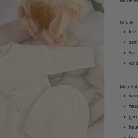
MADE IN
Details:
kla
zeit
Kas
edl
Material
wär
feuc
ger
hau
beso