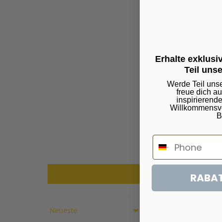
Erhalte exklus
Teil uns
Werde Teil uns
freue dich a
inspirierend
Willkommensvor
B
RABAT
Sort by