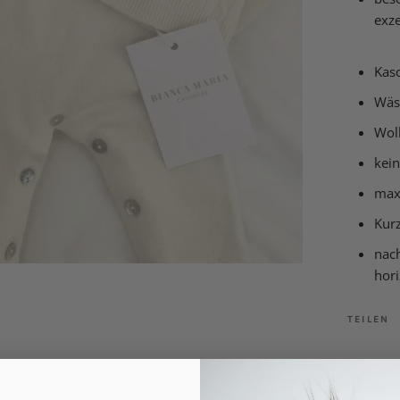
exze
Kas
Wäs
Wol
kei
max
Kur
nac
hori
TEILEN