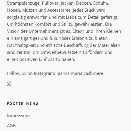
Strampelanzüge, Pullover, Jacken, Decken, Schuhe,
Hosen, Mützen und Accessoires. Jedes Stück wird
sorgfältig entworfen und mit Liebe zum Detail gefertigt,
um höchsten Komfort und Stil zu gewährleisten. Die
Vision des Unternehmens ist es, Eltern und Ihren Kleinen
Erhalte exklusive Angebote und werde
ein einzigartiges und luxuriöses Erlebnis zu bieten.
Teil unserer Community!
Werde Teil unserer Cashmere-Welt und
Nachhaltigkeit und ethische Beschaffung der Materialien
freue dich auf exklusive Angebote,
inspirierende Neuheiten und 10 %
Willkommensvorteil auf deine nächste
sind zentral, um Umweltbewusstsein zu fördern und
Bestellung.
einen positiven Einfluss zu haben.
RABATT ERHALTEN
Follow us on Instagram: bianca.maria.cashmere
FOOTER MENU
Impressum
AGB