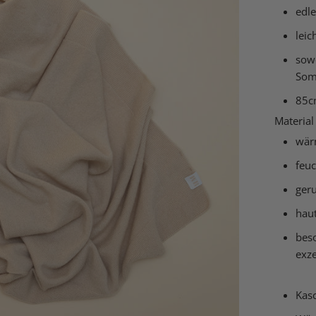
edle
leic
sowo
Som
85c
Material
wär
feuc
ger
hau
beso
exze
Kas