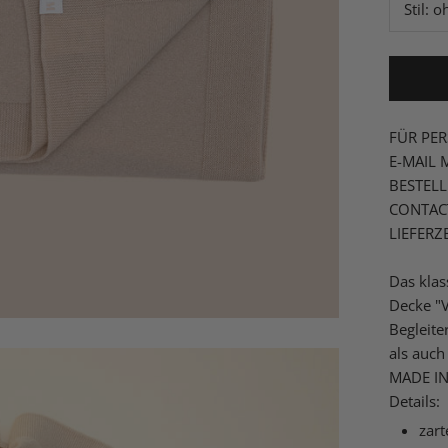
Stil:
oh
FÜR PER
E-MAIL
BESTEL
CONTAC
LIEFERZ
Das klas
Decke "V
Begleite
als auc
MADE IN
Details:
zart