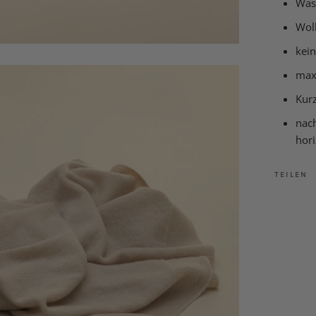
Wäs
Wol
kei
max
Kur
nac
hori
TEILEN