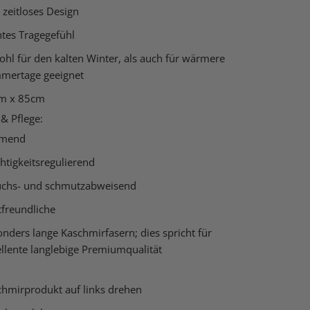
 zeitloses Design
htes Tragegefühl
hl für den kalten Winter, als auch für wärmere
mertage geeignet
m x 85cm
 & Pflege:
mend
htigkeitsregulierend
uchs- und schmutzabweisend
tfreundliche
nders lange Kaschmirfasern; dies spricht für
llente langlebige Premiumqualität
chmirprodukt auf links drehen