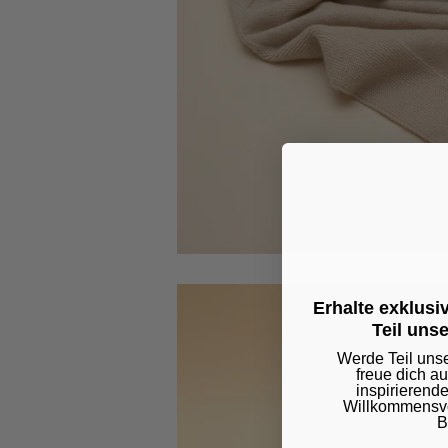
Erhalte exklus
Teil uns
Werde Teil uns
freue dich a
inspirierend
Willkommensvor
B